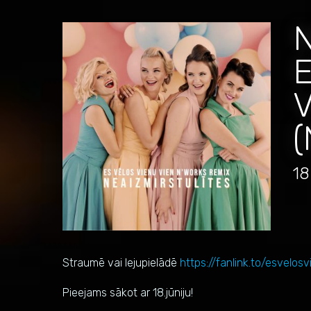
N
E
(
18
Straumē vai lejupielādē
https://fanlink.to/esvelos
Pieejams sākot ar 18.jūniju!