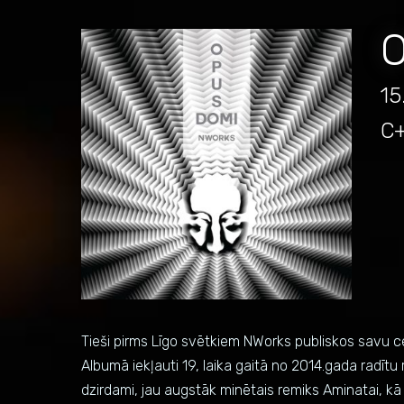
15
C
Tieši pirms Līgo svētkiem NWorks publiskos savu ce
Albumā iekļauti 19, laika gaitā no 2014.gada radītu 
dzirdami, jau augstāk minētais remiks Aminatai, kā ar