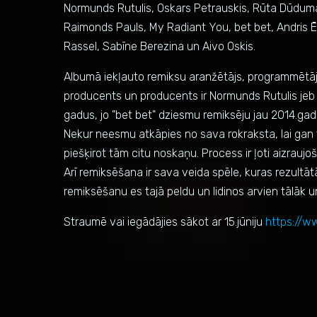
Normunds Rutulis, Oskars Petrauskis, Rūta Dūduma-
Raimonds Pauls, My Radiant You, bet bet, Andris Ē
Rassel, Sabīne Berezina un Aivo Oskis.
Albumā iekļauto remiksu aranžētājs, programmētājs,
producents un producents ir Normunds Rutulis jeb N
gadus, jo "bet bet" dziesmu remiksēju jau 2014.gadā
Nekur neesmu atkāpies no sava rokraksta, lai gan 
piešķirot tām citu noskaņu. Process ir ļoti aizraujo
Arī remiksēšana ir sava veida spēle, kuras rezultāt
remiksēšanu es tajā peldu un lidinos arvien tālāk un
Straumē vai iegādājies sākot ar 15.jūniju
https://w