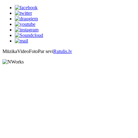
Mūzika
Video
Foto
Par sevi
Rutulis.lv