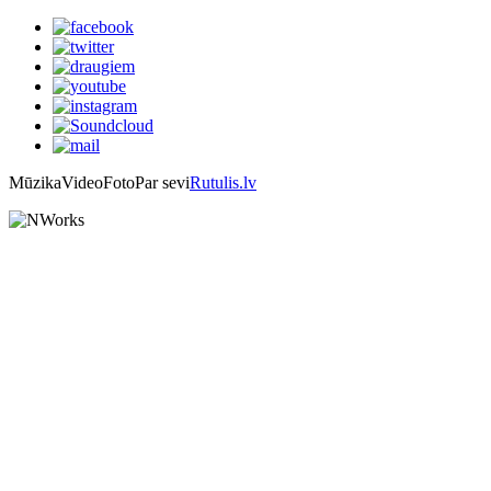
Mūzika
Video
Foto
Par sevi
Rutulis.lv