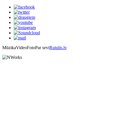
Mūzika
Video
Foto
Par sevi
Rutulis.lv