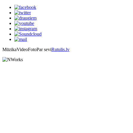
Mūzika
Video
Foto
Par sevi
Rutulis.lv