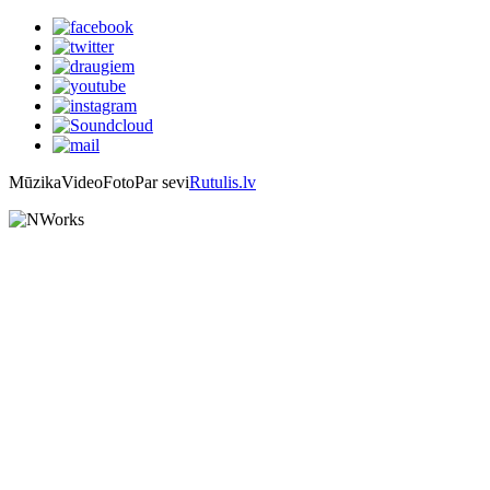
Mūzika
Video
Foto
Par sevi
Rutulis.lv