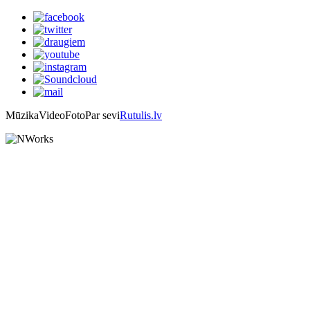
Mūzika
Video
Foto
Par sevi
Rutulis.lv