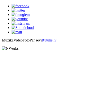
Mūzika
Video
Foto
Par sevi
Rutulis.lv