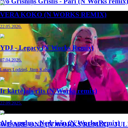
Ivo Grīsniņš Grīslis - Pāri (N`Works remix
VERA KOKO (N WORKS REMIX)
22.05.2026.
YDJ - Legacy (N`Works Remix)
07.04.2026.
Lotars Lodziņš, Jānis Kalve
Ir kārtējais rīts (N`Works remix)
22.09.2025.
Aleksandra - Nedejošu (N`Works Remix)
WE ARE ONE (N`WORKS REMIX) - JUL