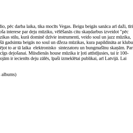
ēc darba laika, tika mocīts Vegas. Beigu beigās sanāca arī daži, tīri
a interese par deju mūziku, vēlēšanās citu skaņdarbus izveidot "pēc
ikas stilu, kurā dominē dzīvie instrumenti, veido soul un jazz mūzika,
jušā gadsimta beigās no soul un džeza mūzikas, kura papildināta ar klubu
ējot to ar tā laika elektronisko sintezatoru un bungmašīnu skaņām. Par
gs dejošanai. Mūsdienās house mūzika ir ļoti attīstījusies, tai ir 100-
ām ir iecienīts deju zālēs, īpaši izmeklētai publikai, arī Latvijā. Lai
s albums)