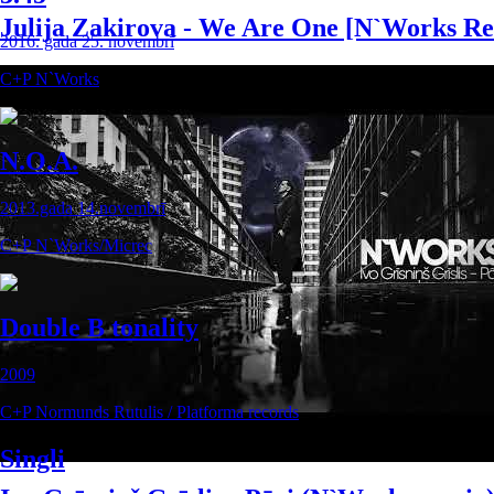
Julija Zakirova - We Are One [N`Works R
2016. gada 25. novembrī
C+P N`Works
N.O.A.
2013.gada 14.novembrī
C+P N`Works/Micrec
Double B tonality
2009
C+P Normunds Rutulis / Platforma records
Singli