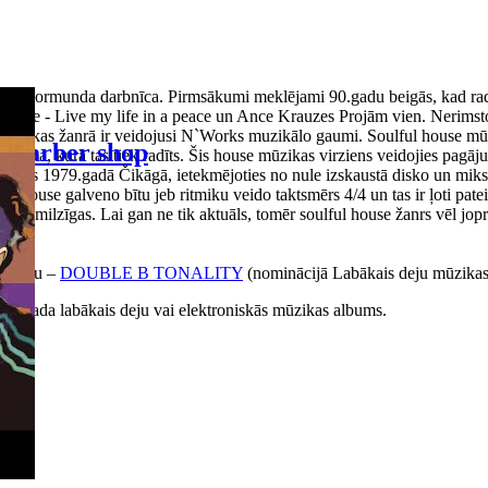
 Normunda darbnīca. Pirmsākumi meklējami 90.gadu beigās, kad radio, p
bake - Live my life in a peace un Ance Krauzes Projām vien. Nerimstoš
ā mūzikas žanrā ir veidojusi N`Works muzikālo gaumi. Soulful house mūz
Barber shop
a posma, kurā tas tiek radīts. Šis house mūzikas virziens veidojies pagā
 radās 1979.gadā Čikāgā, ietekmējoties no nule izskaustā disko un miks
ouse galveno bītu jeb ritmiku veido taktsmērs 4/4 un tas ir ļoti pateicī
 ir milzīgas. Lai gan ne tik aktuāls, tomēr soulful house žanrs vēl joproj
albumu –
DOUBLE B TONALITY
(nominācijā Labākais deju mūzika
016.gada labākais deju vai elektroniskās mūzikas albums.