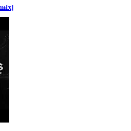
emix]