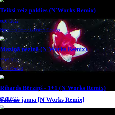
Teiksi reiz paldies (N`Works Remix)
06.07.2022.
Normunds Pauniņš / Oskars Deigelis
Maziņā neziņā (N`Works Remix)
27.05.2022.
Māris Ozoliņš
Rihards Bērziņš - 1+1 (N`Works Remix)
Sākt no jauna [N`Works Remix]
07.02.2022.