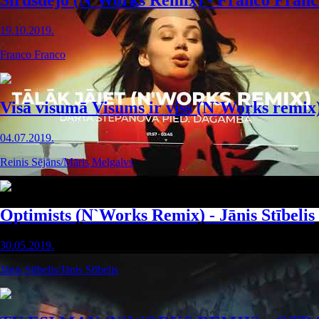
Sirdsdejo (N`Works Remix) - Franco Franc
19.10.2019.
Franco Franco
Visā visumā Visums ir viss (N`Works remix
04.07.2019.
Reinis Sējāns/Māris Melgalvs
Optimists (N`Works Remix) - Jānis Stībelis
30.05.2019.
Jānis Stībelis/Jānis Stībelis