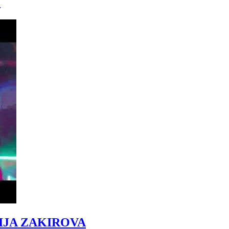
)
IJA ZAKIROVA