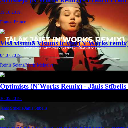
Sirdsdejo (N`Works Remix) - Franco Franc
19.10.2019.
Franco Franco
Visā visumā Visums ir viss (N`Works remix
04.07.2019.
Reinis Sējāns/Māris Melgalvs
Optimists (N`Works Remix) - Jānis Stībelis
30.05.2019.
Jānis Stībelis/Jānis Stībelis