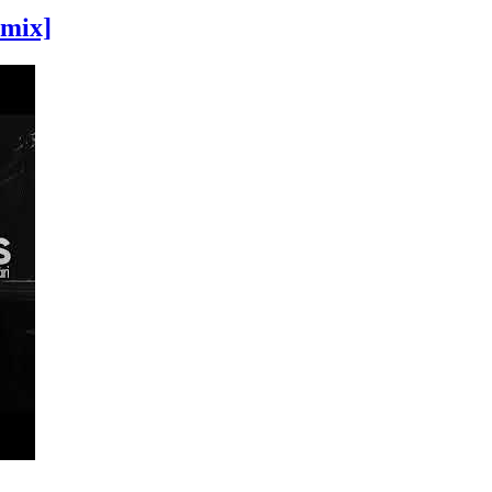
emix]