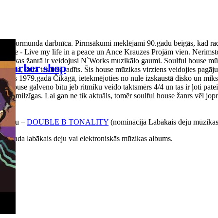
 Normunda darbnīca. Pirmsākumi meklējami 90.gadu beigās, kad radio, p
bake - Live my life in a peace un Ance Krauzes Projām vien. Nerimstoš
ā mūzikas žanrā ir veidojusi N`Works muzikālo gaumi. Soulful house mūz
Barber shop
a posma, kurā tas tiek radīts. Šis house mūzikas virziens veidojies pagā
 radās 1979.gadā Čikāgā, ietekmējoties no nule izskaustā disko un miks
ouse galveno bītu jeb ritmiku veido taktsmērs 4/4 un tas ir ļoti pateicī
 ir milzīgas. Lai gan ne tik aktuāls, tomēr soulful house žanrs vēl joproj
albumu –
DOUBLE B TONALITY
(nominācijā Labākais deju mūzika
016.gada labākais deju vai elektroniskās mūzikas albums.