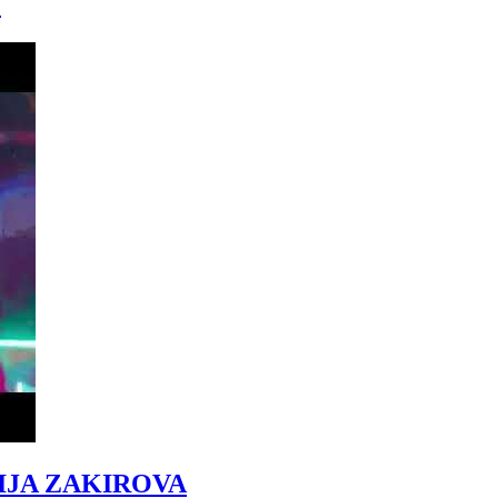
)
IJA ZAKIROVA