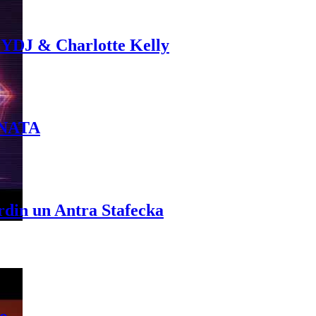
 YDJ & Charlotte Kelly
INATA
rdin un Antra Stafecka