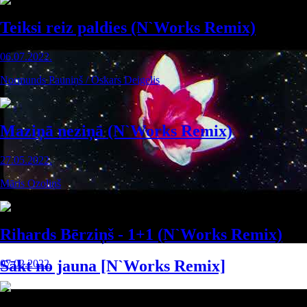
Teiksi reiz paldies (N`Works Remix)
06.07.2022.
Normunds Pauniņš / Oskars Deigelis
Maziņā neziņā (N`Works Remix)
27.05.2022.
Māris Ozoliņš
Rihards Bērziņš - 1+1 (N`Works Remix)
Sākt no jauna [N`Works Remix]
07.02.2022.