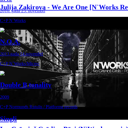
Julija Zakirova - We Are One [N`Works R
2016. gada 25. novembrī
C+P N`Works
N.O.A.
2013.gada 14.novembrī
C+P N`Works/Micrec
Double B tonality
2009
C+P Normunds Rutulis / Platforma records
Singli