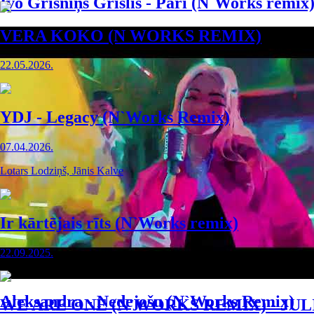
Ivo Grīsniņš Grīslis - Pāri (N`Works remix
VERA KOKO (N WORKS REMIX)
22.05.2026.
YDJ - Legacy (N`Works Remix)
07.04.2026.
Lotars Lodziņš, Jānis Kalve
Ir kārtējais rīts (N`Works remix)
22.09.2025.
Aleksandra - Nedejošu (N`Works Remix)
WE ARE ONE (N`WORKS REMIX) - JUL