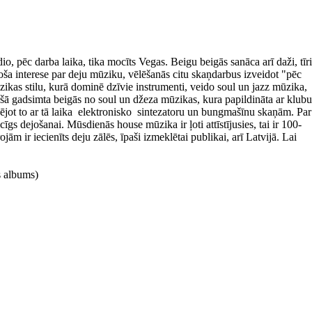
ēc darba laika, tika mocīts Vegas. Beigu beigās sanāca arī daži, tīri
a interese par deju mūziku, vēlēšanās citu skaņdarbus izveidot "pēc
ikas stilu, kurā dominē dzīvie instrumenti, veido soul un jazz mūzika,
jušā gadsimta beigās no soul un džeza mūzikas, kura papildināta ar klubu
ējot to ar tā laika elektronisko sintezatoru un bungmašīnu skaņām. Par
gs dejošanai. Mūsdienās house mūzika ir ļoti attīstījusies, tai ir 100-
ām ir iecienīts deju zālēs, īpaši izmeklētai publikai, arī Latvijā. Lai
s albums)