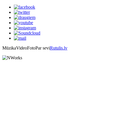
Mūzika
Video
Foto
Par sevi
Rutulis.lv