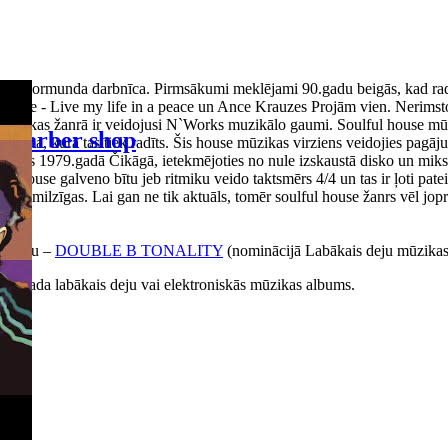
 Normunda darbnīca. Pirmsākumi meklējami 90.gadu beigās, kad radio, p
bake - Live my life in a peace un Ance Krauzes Projām vien. Nerimstoš
ā mūzikas žanrā ir veidojusi N`Works muzikālo gaumi. Soulful house mūz
Barber shop
a posma, kurā tas tiek radīts. Šis house mūzikas virziens veidojies pagā
 radās 1979.gadā Čikāgā, ietekmējoties no nule izskaustā disko un miks
ouse galveno bītu jeb ritmiku veido taktsmērs 4/4 un tas ir ļoti pateicī
 ir milzīgas. Lai gan ne tik aktuāls, tomēr soulful house žanrs vēl joproj
albumu –
DOUBLE B TONALITY
(nominācijā Labākais deju mūzika
016.gada labākais deju vai elektroniskās mūzikas albums.