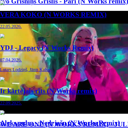
Ivo Grīsniņš Grīslis - Pāri (N`Works remix
VERA KOKO (N WORKS REMIX)
22.05.2026.
YDJ - Legacy (N`Works Remix)
07.04.2026.
Lotars Lodziņš, Jānis Kalve
Ir kārtējais rīts (N`Works remix)
22.09.2025.
Aleksandra - Nedejošu (N`Works Remix)
WE ARE ONE (N`WORKS REMIX) - JUL