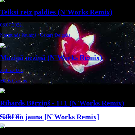
Teiksi reiz paldies (N`Works Remix)
06.07.2022.
Normunds Pauniņš / Oskars Deigelis
Maziņā neziņā (N`Works Remix)
27.05.2022.
Māris Ozoliņš
Rihards Bērziņš - 1+1 (N`Works Remix)
Sākt no jauna [N`Works Remix]
07.02.2022.