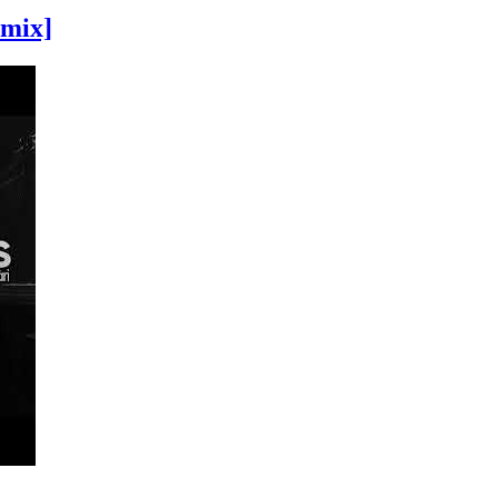
emix]