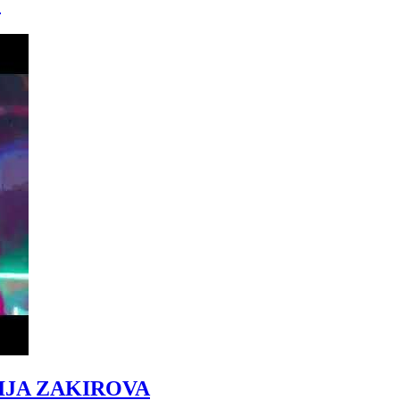
)
IJA ZAKIROVA