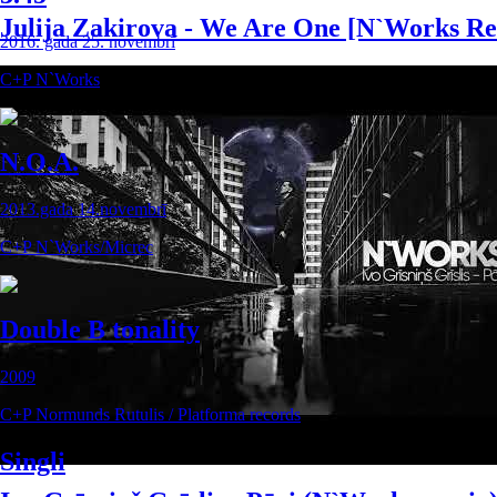
Julija Zakirova - We Are One [N`Works R
2016. gada 25. novembrī
C+P N`Works
N.O.A.
2013.gada 14.novembrī
C+P N`Works/Micrec
Double B tonality
2009
C+P Normunds Rutulis / Platforma records
Singli