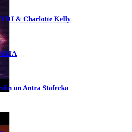
 YDJ & Charlotte Kelly
INATA
rdin un Antra Stafecka