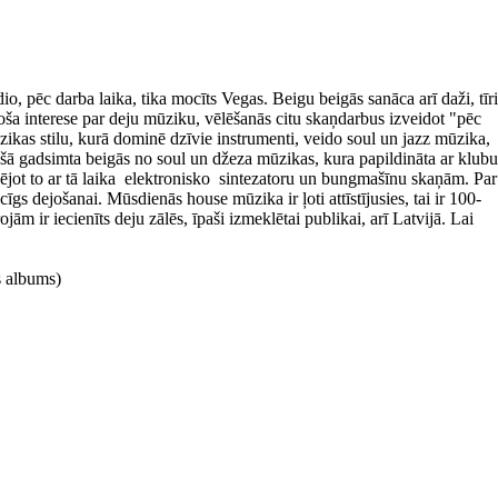
ēc darba laika, tika mocīts Vegas. Beigu beigās sanāca arī daži, tīri
a interese par deju mūziku, vēlēšanās citu skaņdarbus izveidot "pēc
ikas stilu, kurā dominē dzīvie instrumenti, veido soul un jazz mūzika,
jušā gadsimta beigās no soul un džeza mūzikas, kura papildināta ar klubu
ējot to ar tā laika elektronisko sintezatoru un bungmašīnu skaņām. Par
gs dejošanai. Mūsdienās house mūzika ir ļoti attīstījusies, tai ir 100-
ām ir iecienīts deju zālēs, īpaši izmeklētai publikai, arī Latvijā. Lai
s albums)