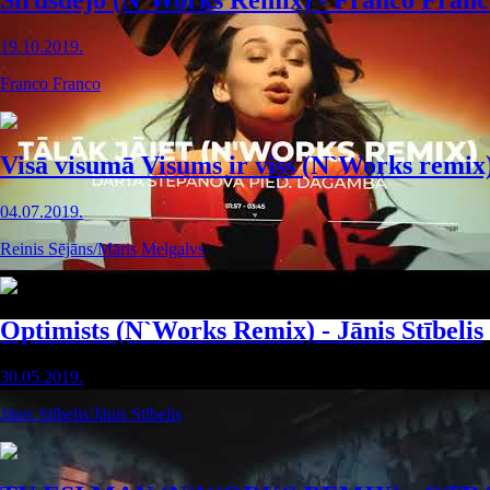
Sirdsdejo (N`Works Remix) - Franco Franc
19.10.2019.
Franco Franco
Visā visumā Visums ir viss (N`Works remix
04.07.2019.
Reinis Sējāns/Māris Melgalvs
Optimists (N`Works Remix) - Jānis Stībelis
30.05.2019.
Jānis Stībelis/Jānis Stībelis