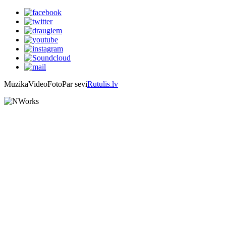
Mūzika
Video
Foto
Par sevi
Rutulis.lv