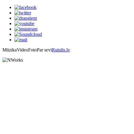
Mūzika
Video
Foto
Par sevi
Rutulis.lv