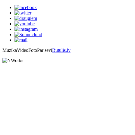
Mūzika
Video
Foto
Par sevi
Rutulis.lv