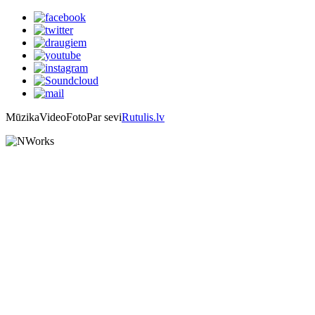
Mūzika
Video
Foto
Par sevi
Rutulis.lv