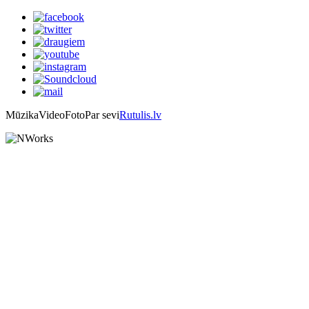
Mūzika
Video
Foto
Par sevi
Rutulis.lv