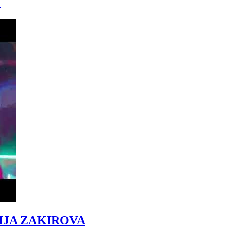
)
IJA ZAKIROVA