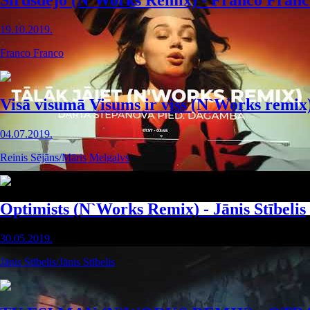
Sirdsdejo (N`Works Remix) - Franco Franc
19.10.2019.
Franco Franco
Visā visumā Visums ir viss (N`Works remix
04.07.2019.
Reinis Sējāns/Māris Melgalvs
Optimists (N`Works Remix) - Jānis Stībelis
30.05.2019.
Jānis Stībelis/Jānis Stībelis