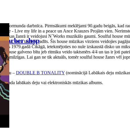
 Normunda darbnīca. Pirmsākumi meklējami 90.gadu beigās, kad radio, p
bake - Live my life in a peace un Ance Krauzes Projām vien. Nerimstoš
ā mūzikas žanrā ir veidojusi N`Works muzikālo gaumi. Soulful house mūz
Barber shop
a posma, kurā tas tiek radīts. Šis house mūzikas virziens veidojies pagā
 radās 1979.gadā Čikāgā, ietekmējoties no nule izskaustā disko un miks
ouse galveno bītu jeb ritmiku veido taktsmērs 4/4 un tas ir ļoti pateicī
 ir milzīgas. Lai gan ne tik aktuāls, tomēr soulful house žanrs vēl joproj
albumu –
DOUBLE B TONALITY
(nominācijā Labākais deju mūzika
016.gada labākais deju vai elektroniskās mūzikas albums.