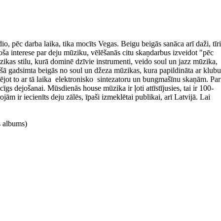
ēc darba laika, tika mocīts Vegas. Beigu beigās sanāca arī daži, tīri
a interese par deju mūziku, vēlēšanās citu skaņdarbus izveidot "pēc
ikas stilu, kurā dominē dzīvie instrumenti, veido soul un jazz mūzika,
jušā gadsimta beigās no soul un džeza mūzikas, kura papildināta ar klubu
ējot to ar tā laika elektronisko sintezatoru un bungmašīnu skaņām. Par
gs dejošanai. Mūsdienās house mūzika ir ļoti attīstījusies, tai ir 100-
ām ir iecienīts deju zālēs, īpaši izmeklētai publikai, arī Latvijā. Lai
s albums)