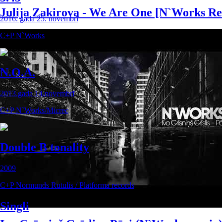
Julija Zakirova - We Are One [N`Works R
2016. gada 25. novembrī
C+P N`Works
N.O.A.
2013.gada 14.novembrī
C+P N`Works/Micrec
Double B tonality
2009
C+P Normunds Rutulis / Platforma records
Singli