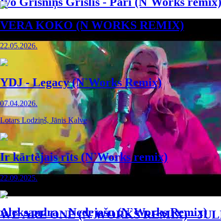
Ivo Grīsniņš Grīslis - Pāri (N`Works remix
VERA KOKO (N WORKS REMIX)
22.05.2026.
YDJ - Legacy (N`Works Remix)
07.04.2026.
Lotars Lodziņš, Jānis Kalve
Ir kārtējais rīts (N`Works remix)
22.09.2025.
Aleksandra - Nedejošu (N`Works Remix)
WE ARE ONE (N`WORKS REMIX) - JUL