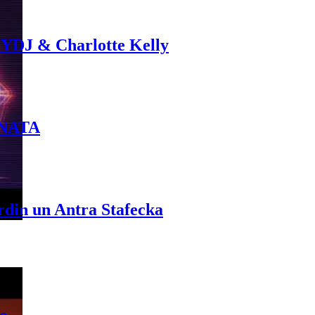
 YDJ & Charlotte Kelly
INATA
rdin un Antra Stafecka