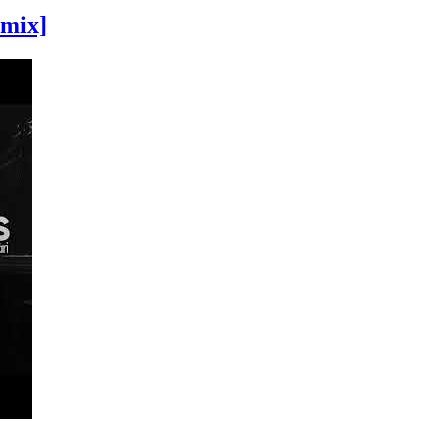
emix]