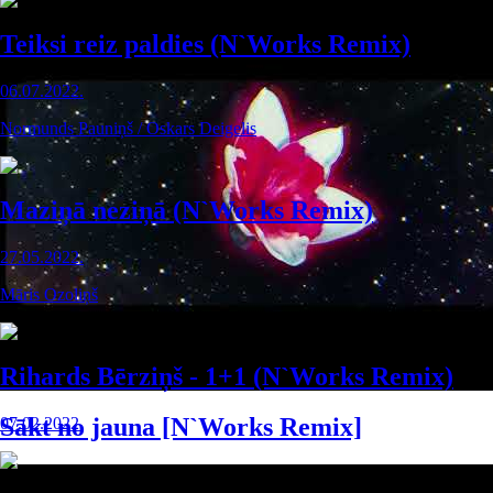
Teiksi reiz paldies (N`Works Remix)
06.07.2022.
Normunds Pauniņš / Oskars Deigelis
Maziņā neziņā (N`Works Remix)
27.05.2022.
Māris Ozoliņš
Rihards Bērziņš - 1+1 (N`Works Remix)
Sākt no jauna [N`Works Remix]
07.02.2022.