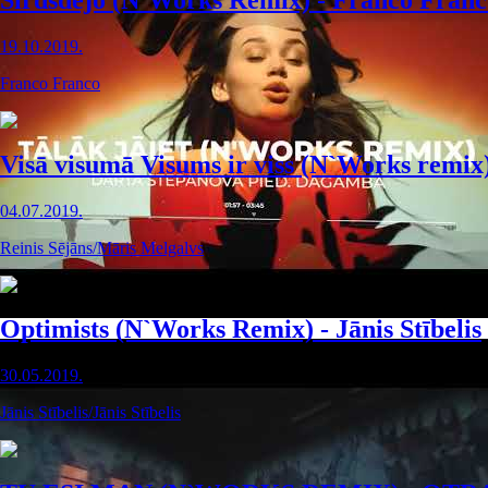
Sirdsdejo (N`Works Remix) - Franco Franc
19.10.2019.
Franco Franco
Visā visumā Visums ir viss (N`Works remix
04.07.2019.
Reinis Sējāns/Māris Melgalvs
Optimists (N`Works Remix) - Jānis Stībelis
30.05.2019.
Jānis Stībelis/Jānis Stībelis