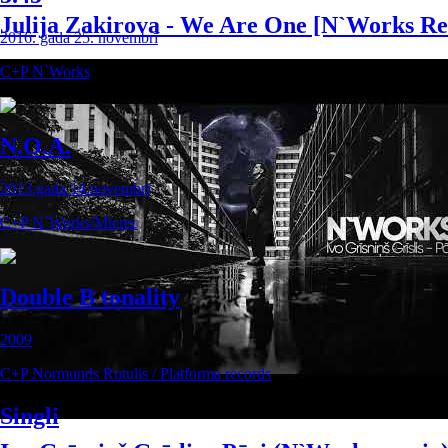
Julija Zakirova - We Are One [N`Works R
2016. gada 25. novembrī
C+P N`Works
N.O.A.
2013.gada 14.novembrī
C+P N`Works/Micrec
Double B tonality
2009
C+P Normunds Rutulis / Platforma records
Singli