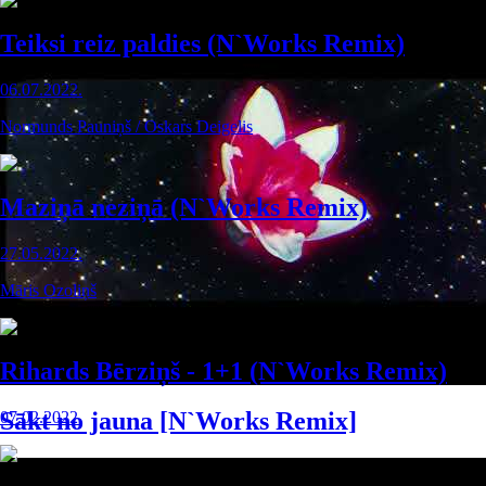
Teiksi reiz paldies (N`Works Remix)
06.07.2022.
Normunds Pauniņš / Oskars Deigelis
Maziņā neziņā (N`Works Remix)
27.05.2022.
Māris Ozoliņš
Rihards Bērziņš - 1+1 (N`Works Remix)
Sākt no jauna [N`Works Remix]
07.02.2022.