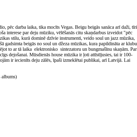
ēc darba laika, tika mocīts Vegas. Beigu beigās sanāca arī daži, tīri
a interese par deju mūziku, vēlēšanās citu skaņdarbus izveidot "pēc
ikas stilu, kurā dominē dzīvie instrumenti, veido soul un jazz mūzika,
jušā gadsimta beigās no soul un džeza mūzikas, kura papildināta ar klubu
ējot to ar tā laika elektronisko sintezatoru un bungmašīnu skaņām. Par
gs dejošanai. Mūsdienās house mūzika ir ļoti attīstījusies, tai ir 100-
ām ir iecienīts deju zālēs, īpaši izmeklētai publikai, arī Latvijā. Lai
s albums)