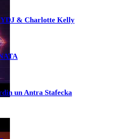
 YDJ & Charlotte Kelly
INATA
rdin un Antra Stafecka