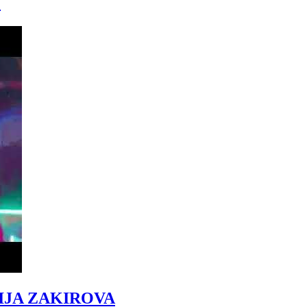
)
IJA ZAKIROVA