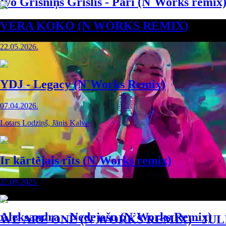
Ivo Grīsniņš Grīslis - Pāri (N`Works remix
VERA KOKO (N WORKS REMIX)
22.05.2026.
YDJ - Legacy (N`Works Remix)
07.04.2026.
Lotars Lodziņš, Jānis Kalve
Ir kārtējais rīts (N`Works remix)
22.09.2025.
Aleksandra - Nedejošu (N`Works Remix)
WE ARE ONE (N`WORKS REMIX) - JUL