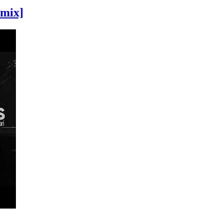
emix]