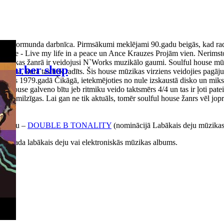
 Normunda darbnīca. Pirmsākumi meklējami 90.gadu beigās, kad radio, p
bake - Live my life in a peace un Ance Krauzes Projām vien. Nerimstoš
ā mūzikas žanrā ir veidojusi N`Works muzikālo gaumi. Soulful house mūz
Barber shop
a posma, kurā tas tiek radīts. Šis house mūzikas virziens veidojies pagā
 radās 1979.gadā Čikāgā, ietekmējoties no nule izskaustā disko un miks
ouse galveno bītu jeb ritmiku veido taktsmērs 4/4 un tas ir ļoti pateicī
 ir milzīgas. Lai gan ne tik aktuāls, tomēr soulful house žanrs vēl joproj
albumu –
DOUBLE B TONALITY
(nominācijā Labākais deju mūzika
016.gada labākais deju vai elektroniskās mūzikas albums.