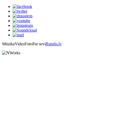
Mūzika
Video
Foto
Par sevi
Rutulis.lv