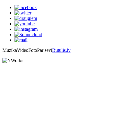
Mūzika
Video
Foto
Par sevi
Rutulis.lv